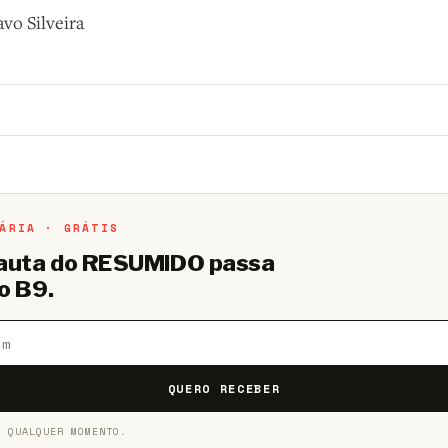
avo Silveira
o B9.
Crie sua conta grátis
para participar.
ÁRIA · GRÁTIS
pauta do RESUMIDO passa
o B9.
QUERO RECEBER
A QUALQUER MOMENTO.