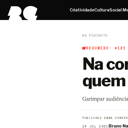
Criatividade
Cultura
Social M
B9
/
PODCASTS
RESUMIDO
· #121
Na cor
quem 
Garimpar audiência
PUBLICADO EM
NA CONVER
Bruno Na
14 JUL 2021