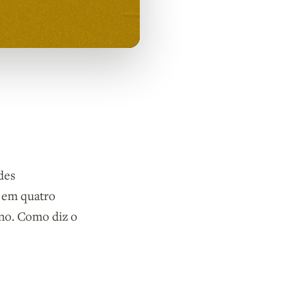
des
s em quatro
no. Como diz o