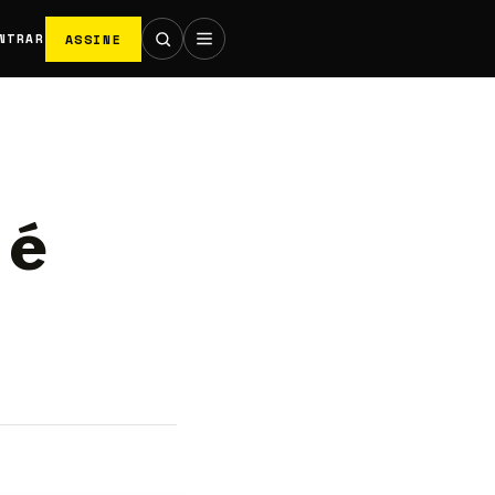
ASSINE
NTRAR
 é