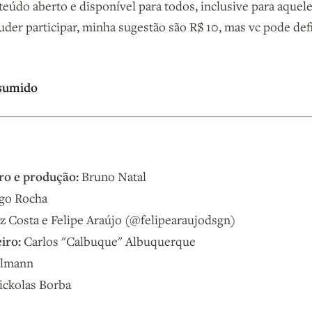
teúdo aberto e disponível para todos, inclusive para aque
uder participar, minha sugestão são R$ 10, mas vc pode defi
sumido
ro e produção:
Bruno Natal
o Rocha
z Costa e Felipe Araújo (@felipearaujodsgn)
iro:
Carlos "Calbuque" Albuquerque
lmann
ckolas Borba