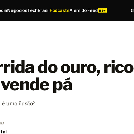
edia
Negócios
Tech
Brasil
Podcasts
Além do Feed
E
rida do ouro, rico
vende pá
 é uma ilusão?
SA
tal