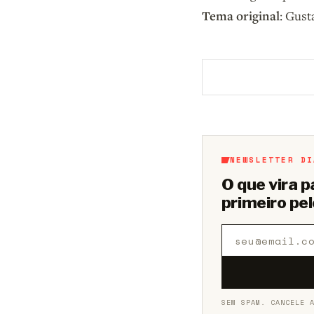
Tema original
: Gust
Aberto a membros d
NEWSLETTER DI
O que vira 
primeiro pel
SEM SPAM. CANCELE 