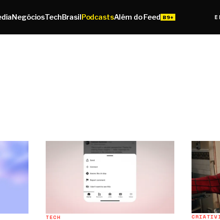
edia
Negócios
Tech
Brasil
Podcasts
Além do Feed
E
CRIATIV
TECH