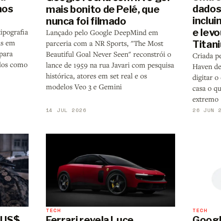
nos
dados 
mais bonito de Pelé, que
inclui
nunca foi filmado
e levo
tipografia
Lançado pelo Google DeepMind em
ns em
Titan
parceria com a NR Sports, "The Most
para
Beautiful Goal Never Seen" reconstrói o
Criada p
elos como
lance de 1959 na rua Javari com pesquisa
Haven de
histórica, atores em set real e os
digitar o
modelos Veo 3 e Gemini
casa o qu
extremo
14 JUL 2026
26 JUN 
TECH
TECH
r US$
Ferrari revela Luce,
Googl