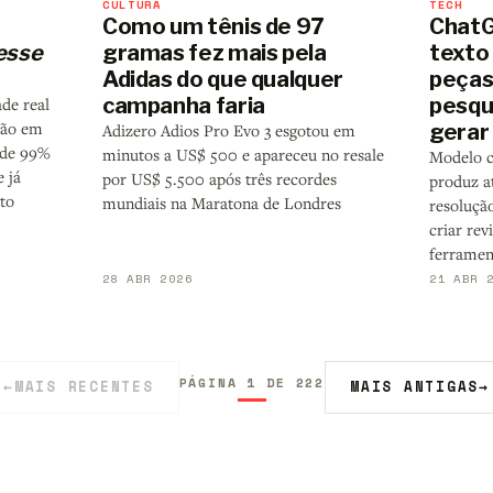
CULTURA
TECH
Como um tênis de 97
ChatG
esse
gramas fez mais pela
texto 
Adidas do que qualquer
peças
campanha faria
pesqu
ade real
não em
gerar
Adizero Adios Pro Evo 3 esgotou em
 de 99%
minutos a US$ 500 e apareceu no resale
Modelo c
 já
por US$ 5.500 após três recordes
produz a
to
mundiais na Maratona de Londres
resoluçã
criar re
ferramen
28 ABR 2026
21 ABR 
PÁGINA 1 DE 222
←
MAIS RECENTES
MAIS ANTIGAS
→