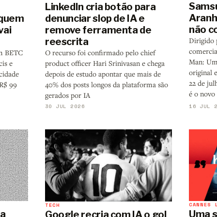
Sams
LinkedIn cria botão para
Aranh
 quem
denunciar slop de IA e
não c
vai
remove ferramenta de
reescrita
Dirigido 
comercia
om BETC
O recurso foi confirmado pelo chief
Man: Um 
is e
product officer Hari Srinivasan e chega
original
icidade
depois de estudo apontar que mais de
22 de jul
 R$ 99
40% dos posts longos da plataforma são
é o novo
gerados por IA
30 JUL 2026
16 JUL 
CANNES 
TECH
 a
Uma s
Google recria com IA o gol