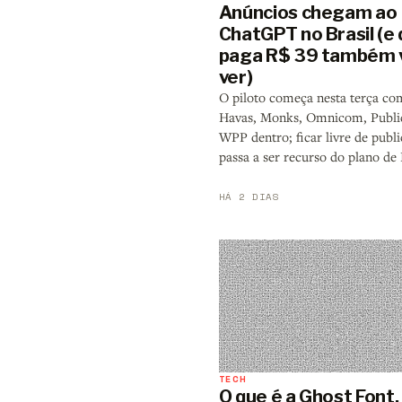
Anúncios chegam ao
ChatGPT no Brasil (e
paga R$ 39 também 
ver)
O piloto começa nesta terça c
Havas, Monks, Omnicom, Public
WPP dentro; ficar livre de publ
passa a ser recurso do plano de
HÁ 2 DIAS
TECH
O que é a Ghost Font,