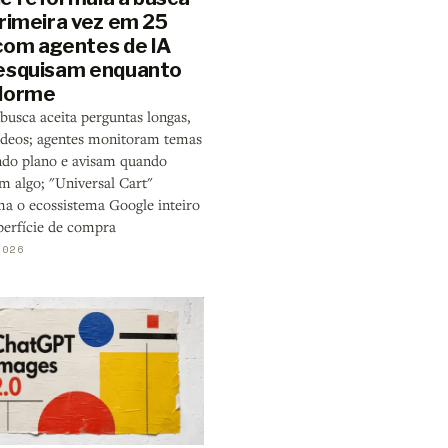
primeira vez em 25
com agentes de IA
esquisam enquanto
dorme
busca aceita perguntas longas,
vídeos; agentes monitoram temas
do plano e avisam quando
m algo; "Universal Cart"
ma o ecossistema Google inteiro
erfície de compra
2026