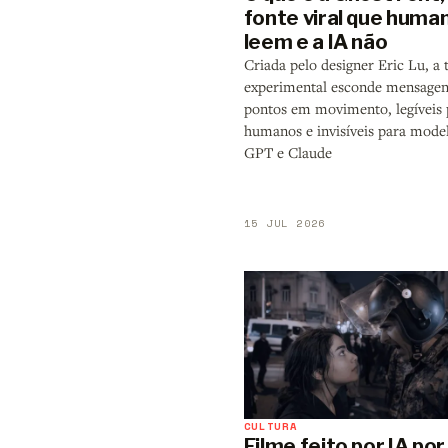
fonte viral que huma
leem e a IA não
Criada pelo designer Eric Lu, a 
experimental esconde mensage
pontos em movimento, legíveis 
humanos e invisíveis para mod
GPT e Claude
15 JUL 2026
CULTURA
Filme feito por IA po