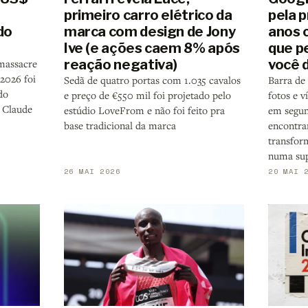
primeiro carro elétrico da
pela 
do
marca com design de Jony
anos 
Ive (e ações caem 8% após
que p
reação negativa)
você 
massacre
 2026 foi
Sedã de quatro portas com 1.035 cavalos
Barra de 
do
e preço de €550 mil foi projetado pelo
fotos e 
 Claude
estúdio LoveFrom e não foi feito pra
em segun
base tradicional da marca
encontra
transfor
numa sup
26 MAI 2026
20 MAI 