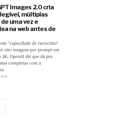
PT Images 2.0 cria
legível, múltiplas
 de uma vez e
isa na web antes de
om "capacidade de raciocínio"
té oito imagens por prompt em
o 2K; OpenAI diz que dá pra
vistas completas com a
ta
2026