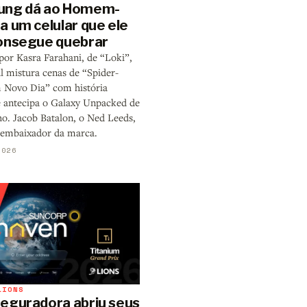
ung dá ao Homem-
a um celular que ele
onsegue quebrar
por Kasra Farahani, de “Loki”,
l mistura cenas de “Spider-
Novo Dia” com história
 e antecipa o Galaxy Unpacked de
ho. Jacob Batalon, o Ned Leeds,
 embaixador da marca.
2026
LIONS
eguradora abriu seus