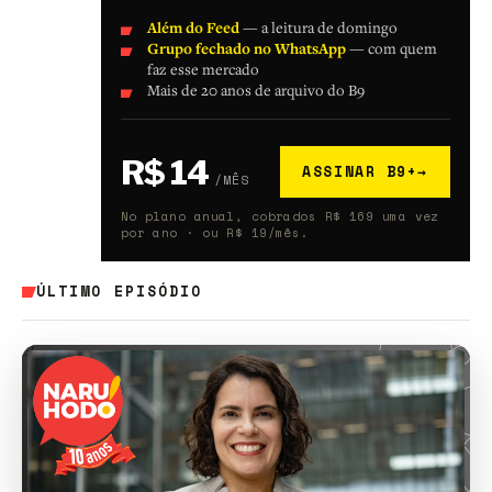
Além do Feed
— a leitura de domingo
Grupo fechado no WhatsApp
— com quem
faz esse mercado
Mais de 20 anos de arquivo do B9
R$ 14
ASSINAR B9+
→
/MÊS
No plano anual, cobrados R$ 169 uma vez
por ano · ou R$ 19/mês.
ÚLTIMO EPISÓDIO