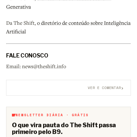
Generativa
Da The Shift,
o diretório de conteúdo sobre Inteligência
Artificial
FALE CONOSCO
Email: news@theshift.info
›
VER E COMENTAR
Aberto a membros do B9.
Crie sua conta grátis
para
participar.
NEWSLETTER DIÁRIA · GRÁTIS
O que vira pauta do The Shift passa
primeiro pelo B9.