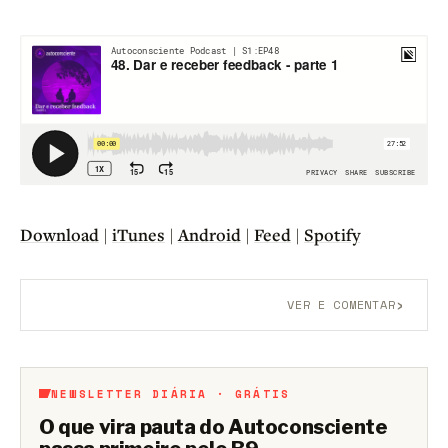
Download
|
iTunes
|
Android
|
Feed
|
Spotify
›
VER E COMENTAR
Aberto a membros do B9.
Crie sua conta grátis
para
participar.
NEWSLETTER DIÁRIA · GRÁTIS
O que vira pauta do Autoconsciente