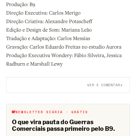
Produção: B9
Direção Executiva: Carlos Merigo
Direção Criativa: Alexandre Potascheff
Edição e Design de Som: Mariana Leão
Tradução e Adaptação: Carlos Messias
Gravação: Carlos Eduardo Freitas no estudio Aurora
Produção Executiva Wondery: Fábio Silveira, Jessica
Radburn e Marshall Lewy
›
VER E COMENTAR
Aberto a membros do B9.
Crie sua conta grátis
para
participar.
NEWSLETTER DIÁRIA · GRÁTIS
O que vira pauta do Guerras
Comerciais passa primeiro pelo B9.