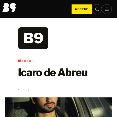
ASSINE
B9
AUTOR
Icaro de Abreu
1 POST