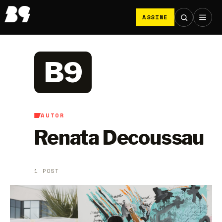
ASSINE
B9
AUTOR
Renata Decoussau
1 POST