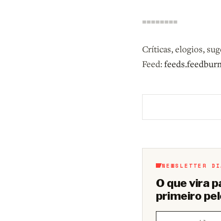
========
Críticas, elogios, su
Feed:
feeds.feedbur
Aberto a membros d
NEWSLETTER DI
O que vira 
primeiro pel