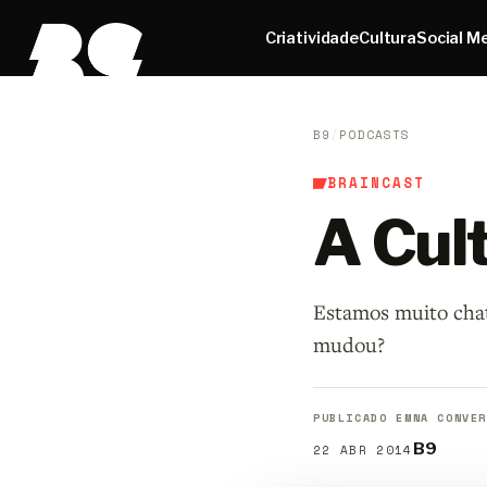
Criatividade
Cultura
Social M
B9
/
PODCASTS
BRAINCAST
A Cult
Estamos muito chat
mudou?
PUBLICADO EM
NA CONVER
B9
22 ABR 2014