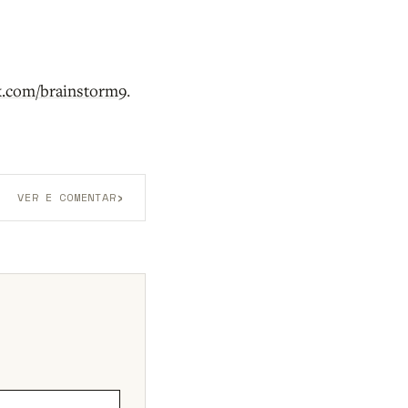
k.com/brainstorm9
.
›
VER E COMENTAR