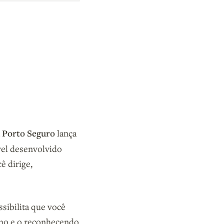
Porto Seguro
a
lança
vel desenvolvido
ê dirige,
sibilita que você
ho e o reconhecendo