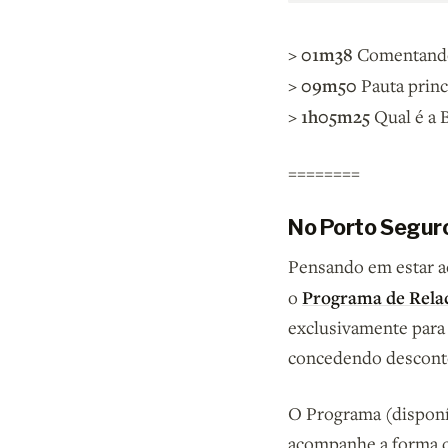
> 01m38
Comentando
> 09m50
Pauta princ
> 1h05m25
Qual é a 
========
No Porto Seguro
Pensando em estar ao
Programa de Rel
o
exclusivamente para 
concedendo desconto
O Programa (disponív
acompanhe a forma q