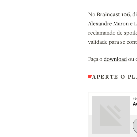
Braincast 106
No
, 
Alexandre Maron
e
L
reclamando de spoil
validade para se cont
Faça o
download
ou d
APERTE O PL