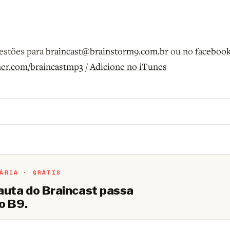
gestões para
braincast@brainstorm9.com.br
ou no
faceboo
ner.com/braincastmp3
/
Adicione no iTunes
o B9.
Crie sua conta grátis
para participar.
ÁRIA · GRÁTIS
pauta do Braincast passa
o B9.