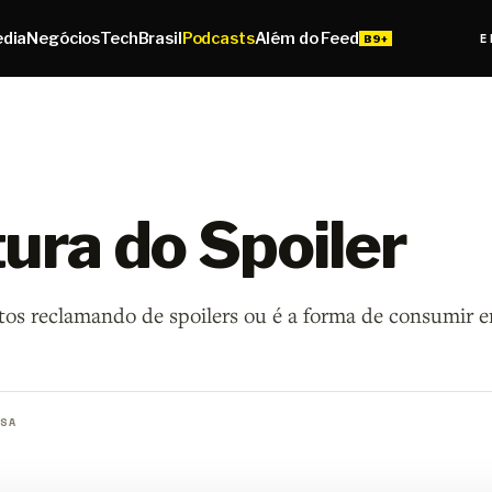
edia
Negócios
Tech
Brasil
Podcasts
Além do Feed
E
ura do Spoiler
os reclamando de spoilers ou é a forma de consumir 
SA