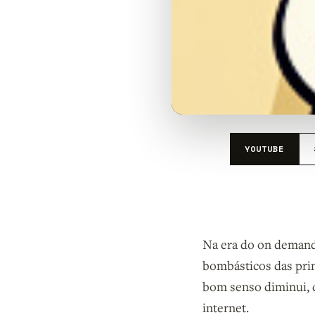
YOUTUBE
Na era do on demand
bombásticos das prin
bom senso diminui, d
internet.