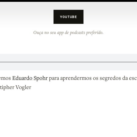
YOUTUBE
Ouça no seu app de podcasts preferido.
bemos
Eduardo Spohr
para aprendermos os segredos da esc
stipher Vogler