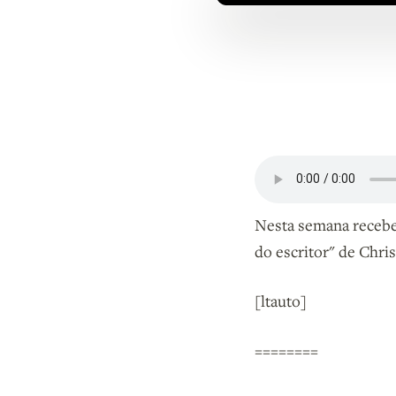
Nesta semana rece
do escritor" de Chri
[ltauto]
========