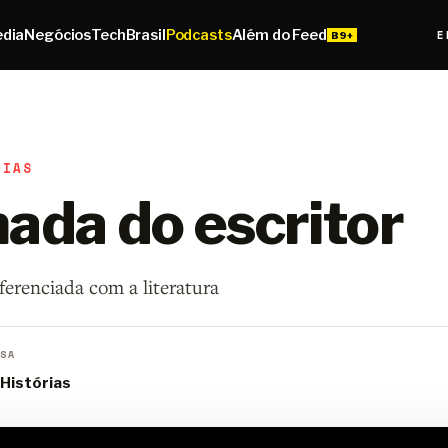
edia
Negócios
Tech
Brasil
Podcasts
Além do Feed
E
RIAS
nada do escritor
ferenciada com a literatura
SA
 Histórias