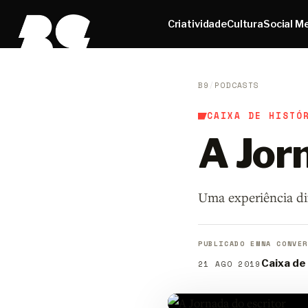
Criatividade
Cultura
Social M
B9
/
PODCASTS
CAIXA DE HISTÓ
A Jor
Uma experiência di
PUBLICADO EM
NA CONVER
Caixa de
21 AGO 2019