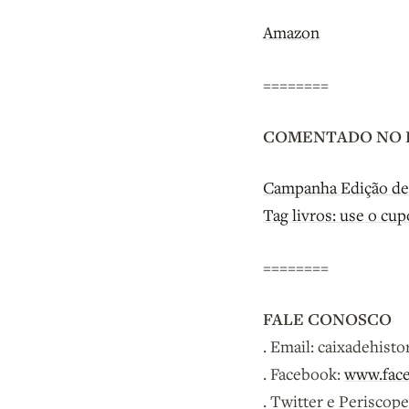
Amazon
========
COMENTADO NO 
Campanha Edição de 
Tag livros: use o c
========
FALE CONOSCO
. Email: caixadehist
. Facebook:
www.face
. Twitter e Periscop