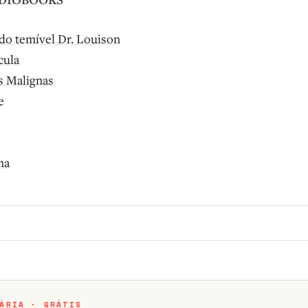
do temível Dr. Louison
cula
s Malignas
e
na
o B9.
Crie sua conta grátis
para participar.
ÁRIA · GRÁTIS