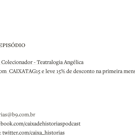
EPISÓDIO
Colecionador - Teatralogia Angélica
upom CAIXATAG15 e leve 15% de desconto na primeira men
orias@b9.com.br
book.com/caixadehistoriaspodcast
e:
twitter.com/caixa_historias