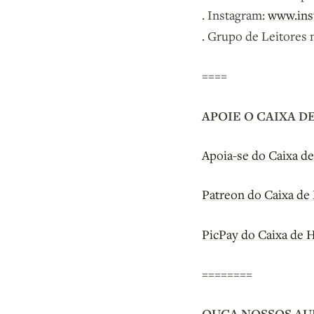
. Instagram:
www.ins
. Grupo de Leitores
====
APOIE O CAIXA D
Apoia-se do Caixa de
Patreon do Caixa de 
PicPay do Caixa de H
========
OUÇA NOSSOS A