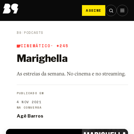
ASSINE
B9
/
PODCASTS
CINEMÁTICO
· #245
Marighella
As estreias da semana. No cinema e no streaming.
PUBLICADO EM
4 NOV 2021
NA CONVERSA
Agê Barros