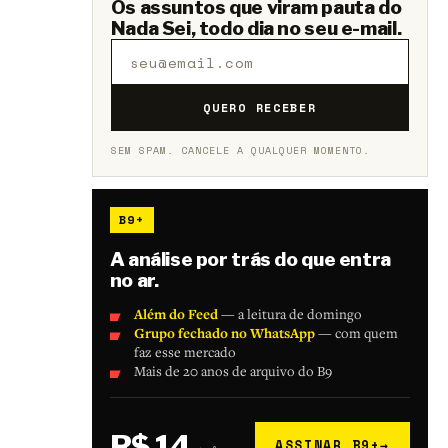
Os assuntos que viram pauta do
Nada Sei, todo dia no seu e-mail.
QUERO RECEBER
SEM SPAM. CANCELE A QUALQUER MOMENTO.
B9+
A análise por trás do que entra
no ar.
Além do Feed
— a leitura de domingo
Grupo fechado no WhatsApp
— com quem
faz esse mercado
Mais de 20 anos de arquivo do B9
R$ 14
ASSINAR B9+
→