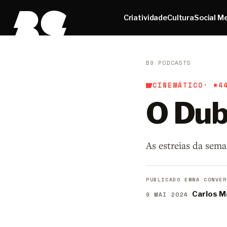
Criatividade
Cultura
Social M
B9
/
PODCASTS
CINEMÁTICO
· #4
O Dub
As estreias da sem
PUBLICADO EM
NA CONVER
Carlos M
9 MAI 2024