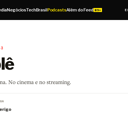
edia
Negócios
Tech
Brasil
Podcasts
Além do Feed
E
43
lê
ana. No cinema e no streaming.
SA
erigo