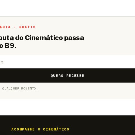
o B9.
Crie sua conta grátis
para participar.
ÁRIA · GRÁTIS
pauta do Cinemático passa
o B9.
QUERO RECEBER
A QUALQUER MOMENTO.
ACOMPANHE O CINEMÁTICO