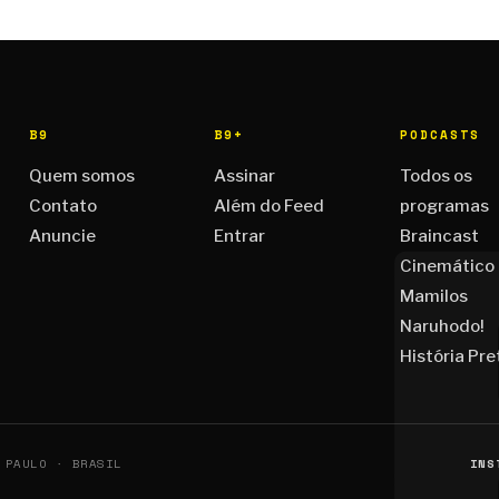
B9
B9+
PODCASTS
Quem somos
Assinar
Todos os
Contato
Além do Feed
programas
Anuncie
Entrar
Braincast
Cinemático
Mamilos
Naruhodo!
História Pre
 PAULO · BRASIL
INS