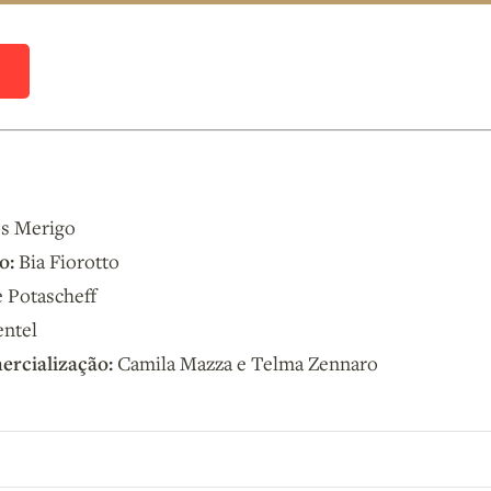
D
s Merigo
o:
Bia Fiorotto
 Potascheff
entel
ercialização:
Camila Mazza e Telma Zennaro