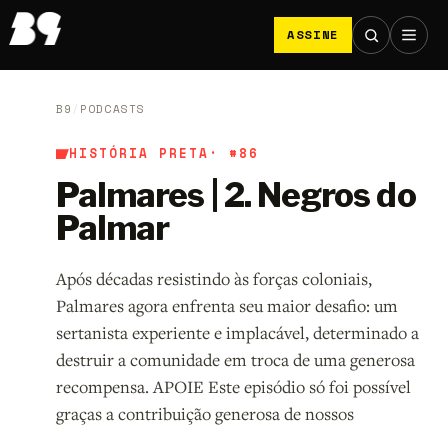
ASSINE
B9
/
PODCASTS
HISTÓRIA PRETA
· #86
Palmares | 2. Negros do
Palmar
Após décadas resistindo às forças coloniais,
Palmares agora enfrenta seu maior desafio: um
sertanista experiente e implacável, determinado a
destruir a comunidade em troca de uma generosa
recompensa. APOIE Este episódio só foi possível
graças a contribuição generosa de nossos