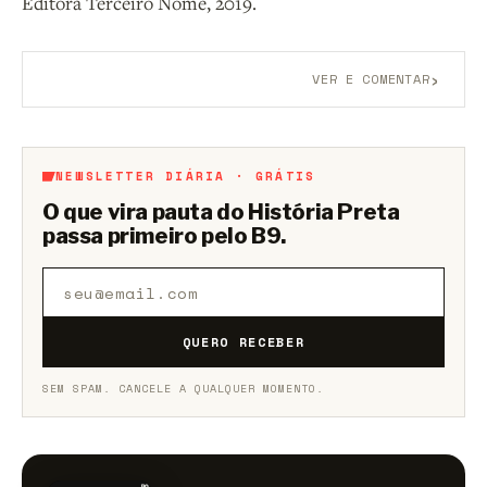
Editora Terceiro Nome, 2019.
›
VER E COMENTAR
Aberto a membros do B9.
Crie sua conta grátis
para
participar.
NEWSLETTER DIÁRIA · GRÁTIS
O que vira pauta do História Preta
passa primeiro pelo B9.
QUERO RECEBER
SEM SPAM. CANCELE A QUALQUER MOMENTO.