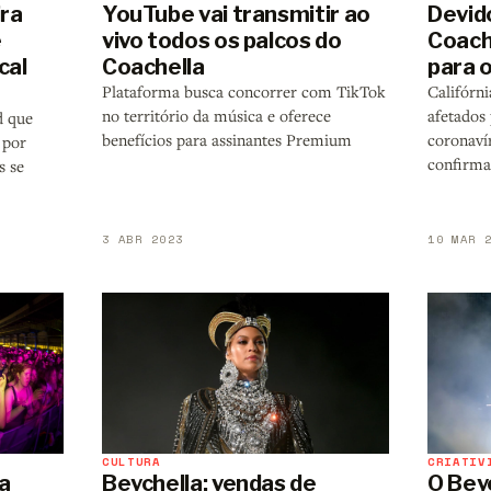
ira
YouTube vai transmitir ao
Devid
e
vivo todos os palcos do
Coach
cal
Coachella
para 
Plataforma busca concorrer com TikTok
Califórn
no território da música e oferece
afetados 
d que
benefícios para assinantes Premium
coronaví
 por
confirma
s se
3 ABR 2023
10 MAR 
CULTURA
CRIATIV
ca
Beychella: vendas de
O Beyc