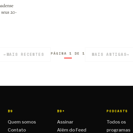
nadense
 seus 20-
PÁGINA 1 DE 1
←
MAIS RECENTES
MAIS ANTIGAS
→
B9
B9+
PODCASTS
Quem somos
Assinar
Todos os
Contato
Além do Feed
programas