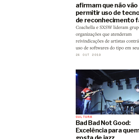
afirmam que não vão
permitir uso de tecn
de reconhecimento fa
Coachella e SXSW lideram grup
organizações que atenderam
reivindicações de artistas contrá
uso de softwares do tipo em seu
24 OUT 2019
CULTURA
Bad Bad Not Good:
Excelência para que
gosta de jazz