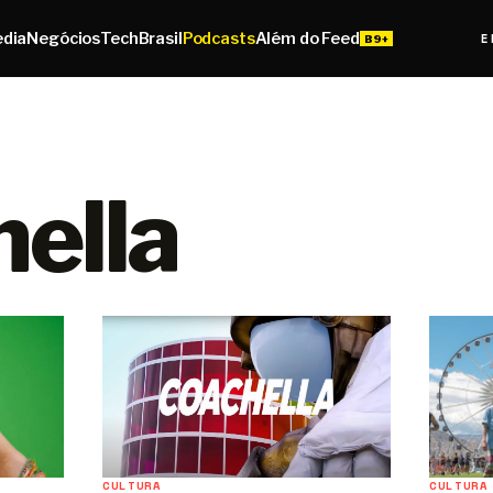
edia
Negócios
Tech
Brasil
Podcasts
Além do Feed
E
ella
CULTURA
CULTURA