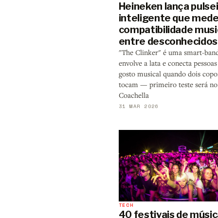
Heineken lança pulse
inteligente que med
compatibilidade musi
entre desconhecidos
"The Clinker" é uma smart-ban
envolve a lata e conecta pessoas
gosto musical quando dois copo
tocam — primeiro teste será no
Coachella
31 MAR 2026
TECH
40 festivais de músi