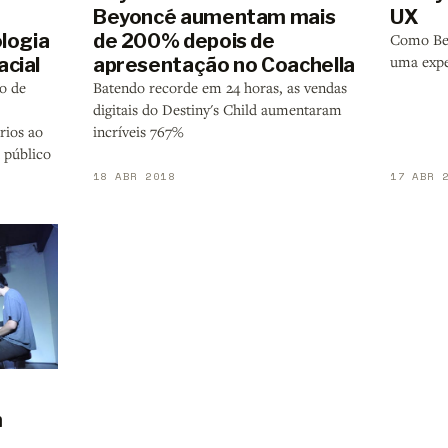
Beyoncé aumentam mais
UX
ologia
de 200% depois de
Como Bey
uma expe
cial
apresentação no Coachella
o de
Batendo recorde em 24 horas, as vendas
digitais do Destiny's Child aumentaram
rios ao
incríveis 767%
 público
18 ABR 2018
17 ABR 
m