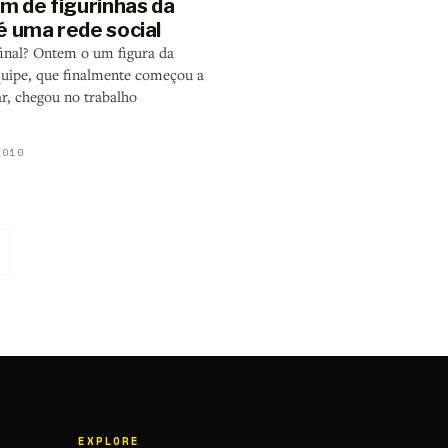
um de figurinhas da
é uma rede social
final? Ontem o um figura da
uipe, que finalmente começou a
ar, chegou no trabalho
2010
EXPLORE