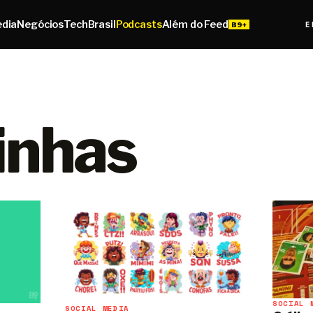
edia
Negócios
Tech
Brasil
Podcasts
Além do Feed
E
inhas
SOCIAL 
SOCIAL MEDIA