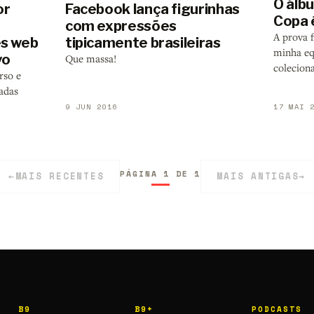
O álb
Facebook lança figurinhas
or
Copa 
com expressões
A prova 
tipicamente brasileiras
es web
minha eq
vo
Que massa!
colecion
rso e
zadas
9 JUN 2016
17 MAI 
PÁGINA 1 DE 1
←
MAIS RECENTES
MAIS ANTIGAS
→
B9
B9+
PODCASTS