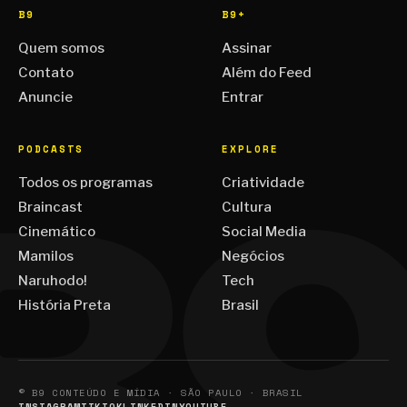
B9
B9+
Quem somos
Assinar
Contato
Além do Feed
Anuncie
Entrar
PODCASTS
EXPLORE
Todos os programas
Criatividade
Braincast
Cultura
Cinemático
Social Media
Mamilos
Negócios
Naruhodo!
Tech
História Preta
Brasil
© B9 CONTEÚDO E MÍDIA · SÃO PAULO · BRASIL
INSTAGRAM
TIKTOK
LINKEDIN
YOUTUBE