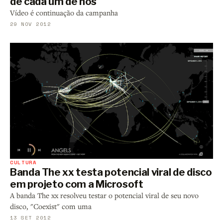
de cada um de nós
Vídeo é continuação da campanha
29 NOV 2012
CULTURA
Banda The xx testa potencial viral de disco
em projeto com a Microsoft
A banda The xx resolveu testar o potencial viral de seu novo
disco, "Coexist" com uma
13 SET 2012