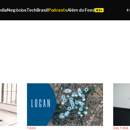
edia
Negócios
Tech
Brasil
Podcasts
Além do Feed
E
TECH
CULTURA