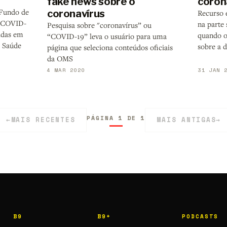
fake news sobre o
coron
 Fundo de
coronavírus
Recurso 
a COVID-
na parte 
Pesquisa sobre "coronavírus” ou
idas em
quando o
“COVID-19” leva o usuário para uma
a Saúde
sobre a 
página que seleciona conteúdos oficiais
da OMS
4 MAR 2020
31 JAN 
PÁGINA 1 DE 1
←
MAIS RECENTES
MAIS ANTIGAS
→
B9
B9+
PODCASTS