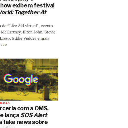
show exibem festival
orld: Together At
de "Live Aid virtual", evento
 McCartney, Elton John, Stevie
Lizzo, Eddie Vedder e mais
2020
MEDIA
rceria com a OMS,
e lança
SOS Alert
a fake news sobre