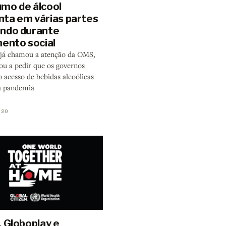
mo de álcool
ta em várias partes
ndo durante
mento social
 já chamou a atenção da OMS,
ou a pedir que os governos
 acesso de bebidas alcoólicas
a pandemia
020
, Globoplay e