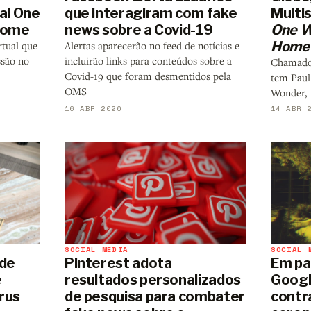
val One
que interagiram com fake
Multi
Home
news sobre a Covid-19
One W
Home
rtual que
Alertas aparecerão no feed de notícias e
são no
incluirão links para conteúdos sobre a
Chamado 
Covid-19 que foram desmentidos pela
tem Paul
OMS
Wonder, 
16 ABR 2020
14 ABR 
SOCIAL MEDIA
SOCIAL 
 de
Pinterest adota
Em pa
e
resultados personalizados
Googl
rus
de pesquisa para combater
contr