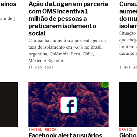
reinos
Ação da Logan em parceria
Consu
com OMS incentiva 1
aumen
milhão de pessoas a
do mu
iam de 3
praticarem isolamento
isola
social
Situação
que cheg
Campanha aumentou a porcentagem da
limitem o
taxa de isolamento em 9,6% no Brasil,
durante 
Argentina, Colômbia, Peru, Chile,
México e Equador
11 AGO 2020
8 MAI 2
SOCIAL MEDIA
BRASIL
Facebook alerta usuários
Globo