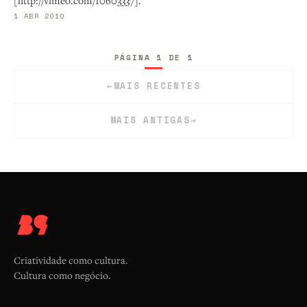
[http://vimeo.com/10603337].
1 ABR 2010
PÁGINA 1 DE 1
←
MAIS RECENTES
MAIS ANTIGAS
→
Criatividade como cultura.
Cultura como negócio.