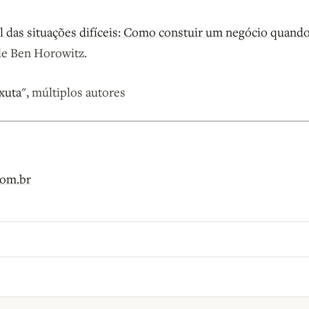
il das situações difíceis: Como constuir um negócio quand
 de Ben Horowitz.
xuta
", múltiplos autores
com.br
o B9.
Crie sua conta grátis
para participar.