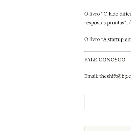
O livro “
O lado difíc
respostas prontas
",
O livro "
A startup en
FALE CONOSCO
Email:
theshift@b9.
Aberto a membros d