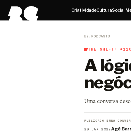
Criatividade
Cultura
Social M
B9
/
PODCASTS
THE SHIFT
· #11
A lógi
negóci
Uma conversa desco
PUBLICADO EM
NA CONVER
Agê Bar
20 JAN 2022