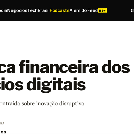
edia
Negócios
Tech
Brasil
Podcasts
Além do Feed
E
0
ca financeira dos
os digitais
ntraída sobre inovação disruptiva
SA
ros