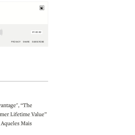
vantage
", “
The
mer Lifetime Value
”
e Aqueles Mais