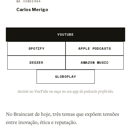
NA CONVERSA
Carlos Merigo
YOUTUBE
SPOTIFY
APPLE PODCASTS
DEEZER
AMAZON MUSIC
GLOBOPLAY
Assista no YouTube ou ouça no seu app de podcasts preferido.
No Braincast de hoje, três temas que expõem tensões
entre inovação, ética e reputação.