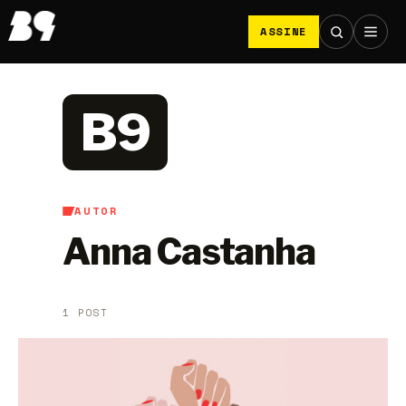
ASSINE
B9
AUTOR
Anna Castanha
1 POST