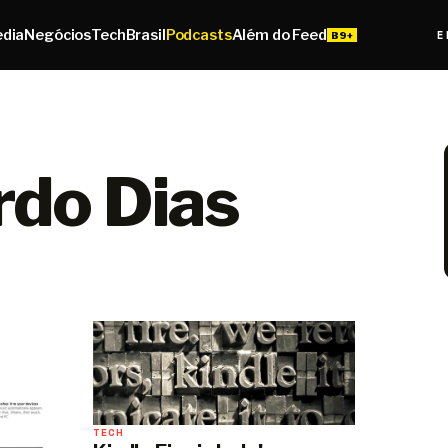
edia
Negócios
Tech
Brasil
Podcasts
Além do Feed
E
rdo Dias
TECH