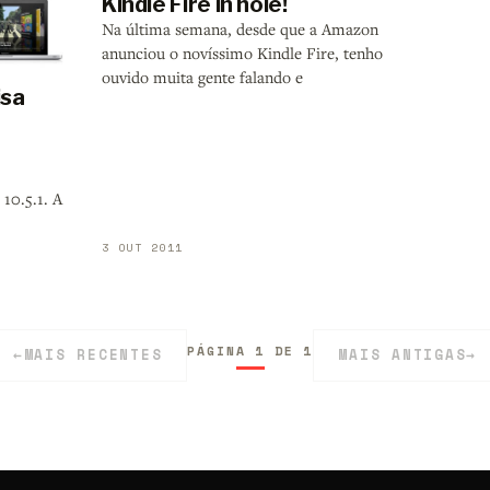
Kindle Fire in hole!
Na última semana, desde que a Amazon
anunciou o novíssimo Kindle Fire, tenho
ouvido muita gente falando e
isa
 10.5.1. A
3 OUT 2011
PÁGINA 1 DE 1
←
MAIS RECENTES
MAIS ANTIGAS
→