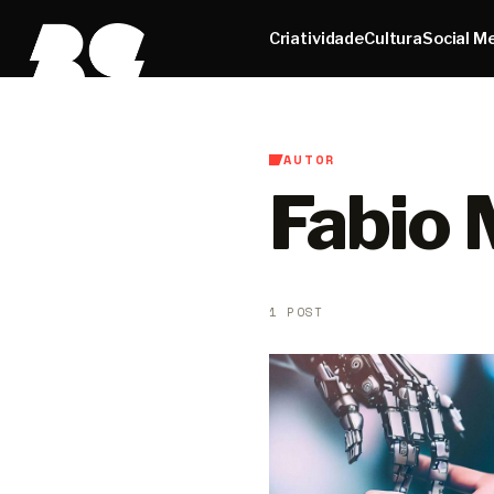
Criatividade
Cultura
Social M
AUTOR
Fabio
1 POST