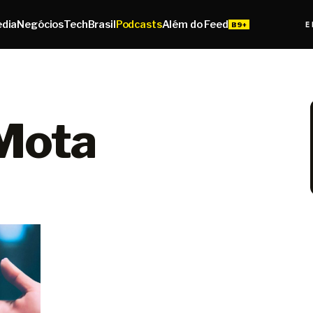
edia
Negócios
Tech
Brasil
Podcasts
Além do Feed
E
 Mota