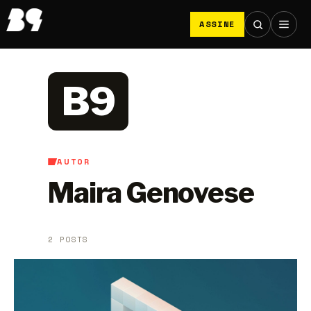
ASSINE
B9
AUTOR
Maira Genovese
2 POSTS