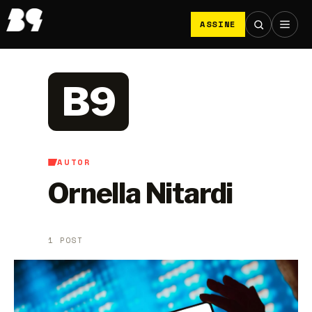
ASSINE
B9
AUTOR
Ornella Nitardi
1 POST