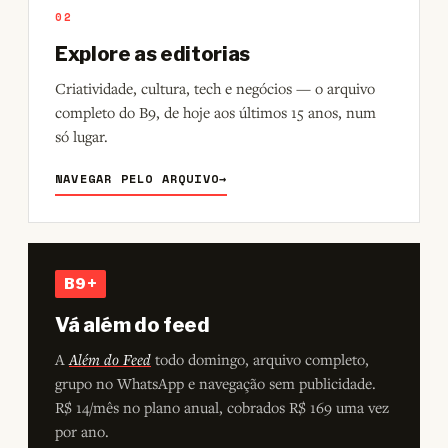
02
Explore as editorias
Criatividade, cultura, tech e negócios — o arquivo
completo do B9, de hoje aos últimos 15 anos, num
só lugar.
NAVEGAR PELO ARQUIVO
→
B9+
Vá além do feed
A
Além do Feed
todo domingo, arquivo completo,
grupo no WhatsApp e navegação sem publicidade.
R$ 14/mês no plano anual, cobrados R$ 169 uma vez
por ano.