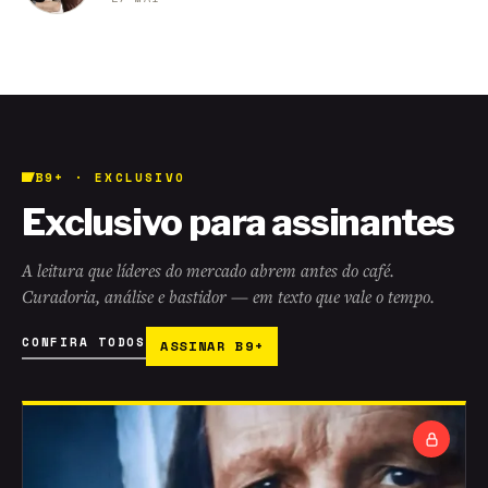
B9+ · EXCLUSIVO
Exclusivo para assinantes
A leitura que líderes do mercado abrem antes do café.
Curadoria, análise e bastidor — em texto que vale o tempo.
CONFIRA TODOS
ASSINAR B9+