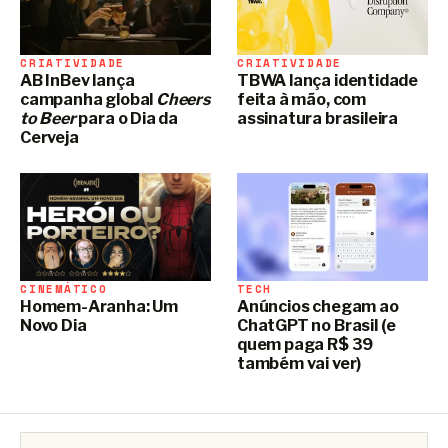
CRIATIVIDADE
CRIATIVIDADE
AB InBev lança
TBWA lança identidade
campanha global
Cheers
feita à mão, com
to Beer
para o Dia da
assinatura brasileira
Cerveja
CINEMÁTICO
TECH
Homem-Aranha: Um
Anúncios chegam ao
Novo Dia
ChatGPT no Brasil (e
quem paga R$ 39
também vai ver)