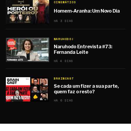
CINEMÁTICO
Homem-Aranha: Um Novo Dia
HÁ 3 DIAS
NARUHODO!
Naruhodo Entrevista #73:
Fernanda Leite
HÁ 4 DIAS
BRAINCAST
Se cada um fizer a sua parte,
quem faz o resto?
HÁ 6 DIAS