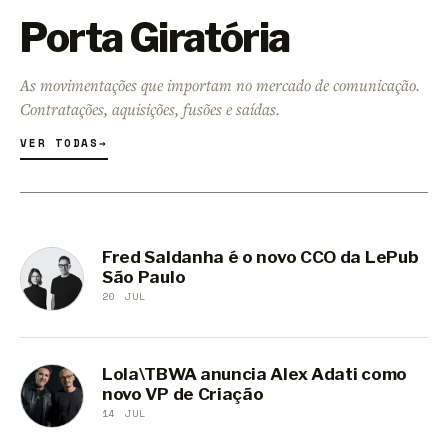
Porta Giratória
As movimentações que importam no mercado de comunicação.
Contratações, aquisições, fusões e saídas.
VER TODAS
→
Fred Saldanha é o novo CCO da LePub
São Paulo
20 JUL
Lola\TBWA anuncia Alex Adati como
novo VP de Criação
14 JUL