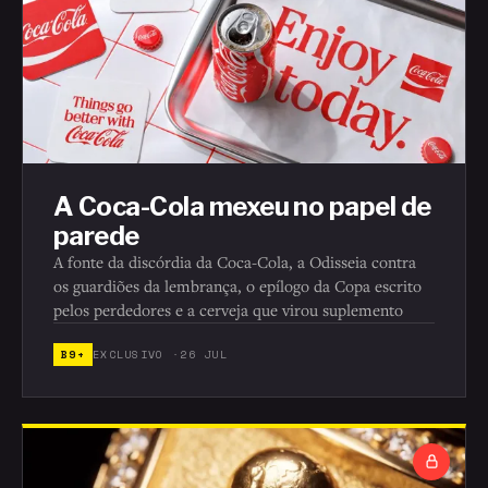
A Coca-Cola mexeu no papel de
parede
A fonte da discórdia da Coca-Cola, a Odisseia contra
os guardiões da lembrança, o epílogo da Copa escrito
pelos perdedores e a cerveja que virou suplemento
B9+
EXCLUSIVO ·
26 JUL