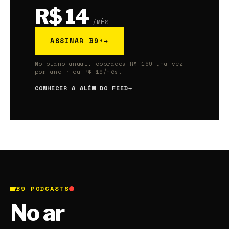
R$ 14
/MÊS
ASSINAR B9+
→
No plano anual, cobrados R$ 169 uma vez
por ano · ou R$ 19/mês.
CONHECER A ALÉM DO FEED
→
B9 PODCASTS
No ar