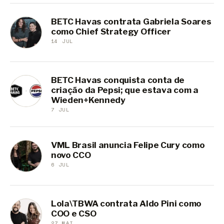
BETC Havas contrata Gabriela Soares
como Chief Strategy Officer
14 JUL
BETC Havas conquista conta de
criação da Pepsi; que estava com a
Wieden+Kennedy
7 JUL
VML Brasil anuncia Felipe Cury como
novo CCO
6 JUL
Lola\TBWA contrata Aldo Pini como
COO e CSO
27 MAI