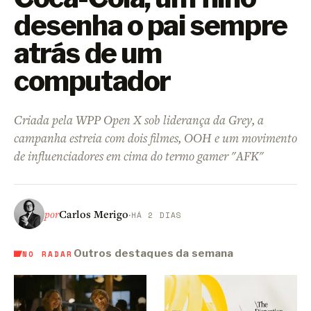
desenha o pai sempre
atrás de um
computador
Criada pela WPP Open X sob liderança da Grey, a
campanha estreia com dois filmes, OOH e um movimento
de influenciadores em cima do termo gamer "AFK"
por
Carlos Merigo
·
HÁ 2 DIAS
Outros destaques da semana
NO RADAR