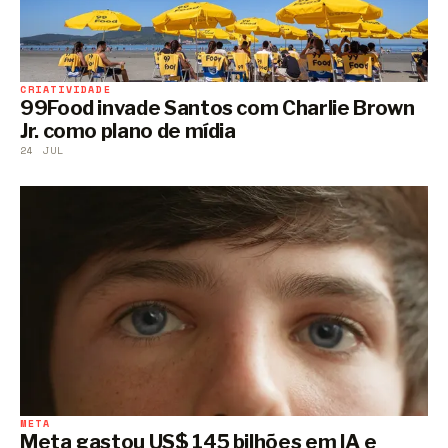
CRIATIVIDADE
99Food invade Santos com Charlie Brown
Jr. como plano de mídia
24 JUL
META
Meta gastou US$ 145 bilhões em IA e