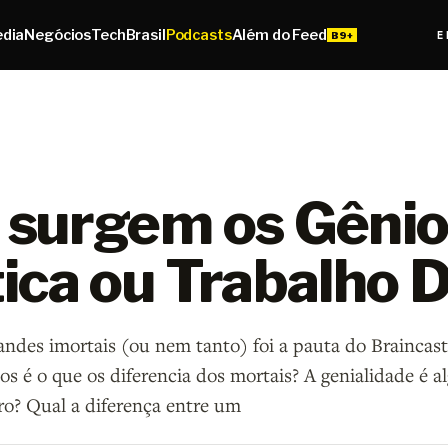
edia
Negócios
Tech
Brasil
Podcasts
Além do Feed
E
surgem os Gênio
ica ou Trabalho 
andes imortais (ou nem tanto) foi a pauta do Braincas
s é o que os diferencia dos mortais? A genialidade é a
ro? Qual a diferença entre um