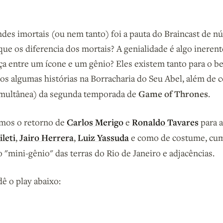
ndes imortais (ou nem tanto) foi a pauta do Braincast de n
ue os diferencia dos mortais? A genialidade é algo ineren
ça entre um ícone e um gênio? Eles existem tanto para o b
 algumas histórias na Borracharia do Seu Abel, além de 
Game of Thrones
simultânea) da segunda temporada de
.
Carlos Merigo
Ronaldo Tavares
mos o retorno de
e
para a
leti
Jairo Herrera
Luiz Yassuda
,
,
e como de costume, cum
 o "mini-gênio" das terras do Rio de Janeiro e adjacências.
ê o play abaixo: