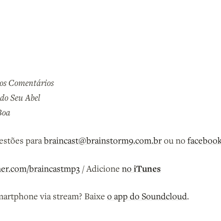
os Comentários
do Seu Abel
Boa
gestões para
braincast@brainstorm9.com.br
ou no
faceboo
iTunes
ner.com/braincastmp3
/ Adicione
no
martphone via stream? Baixe
o app do Soundcloud
.