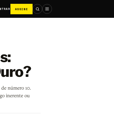
ASSINE
NTRAR
s:
Duro?
t de número 10.
lgo inerente ou