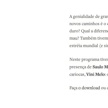
A genialidade de gra
novos caminhos é o q
duro? Qual a diferen
mau? Também tivemos
estréia mundial (e 
Neste programa tive
Saulo Mi
presença de
Vini Melo
cariocas,
:
Faça
o download
ou d