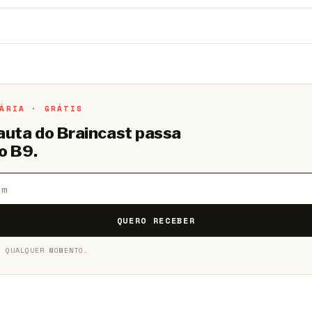
o B9.
Crie sua conta grátis
para participar.
ÁRIA · GRÁTIS
pauta do Braincast passa
o B9.
QUERO RECEBER
A QUALQUER MOMENTO.