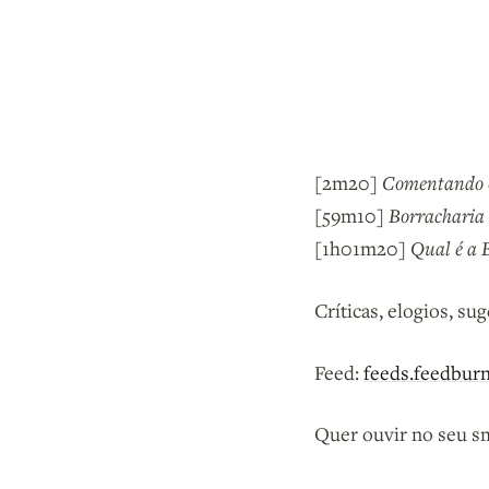
[2m20]
Comentando 
[59m10]
Borracharia 
[1h01m20]
Qual é a 
Críticas, elogios, su
Feed:
feeds.feedbur
Quer ouvir no seu s