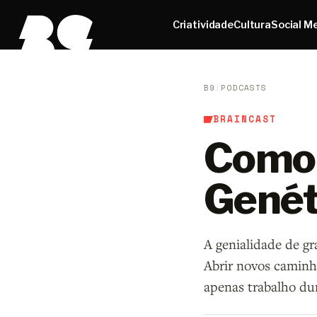
Criatividade
Cultura
Social M
B9
/
PODCASTS
BRAINCAST
Como 
Genét
A genialidade de gr
Abrir novos caminho
apenas trabalho du