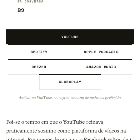
NA CONVERSA
B9
YOUTUBE
SPOTIFY
APPLE PODCASTS
DEEZER
AMAZON MUSIC
GLOBOPLAY
Assista no YouTube ou ouça no seu app de podcasts preferido.
Foi-se o tempo em que o
YouTube
reinava
praticamente sozinho como plataforma de vídeos na
internet. Em menos de um ano, o
Facebook
saltou de 1