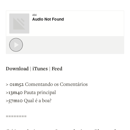
Download
|
iTunes
|
Feed
> 01m52
Comentando os Comentários
>13m40
Pauta principal
>57m10
Qual é a boa?
========