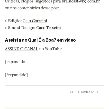
Críticas, elogios, sugestões para
braincast@b9.com.br
ou nos comentários desse post.
> Edição:
Caio Corraini
> Sound Design:
Caco Teixeira
Assista ao Qual É a Boa? em vídeo
ASSINE O CANAL
no
YouTube
[expandido]
[/expandido]
›
VER E COMENTAR
Aberto a membros do B9.
Crie sua conta grátis
para
participar.