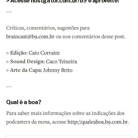
> Acesse
hostgator.com.br/b9
e aproveite!
---
Críticas, comentários, sugestões para
braincast@b9.com.br
ou nos comentários desse post.
> Edição:
Caio Corraini
> Sound Design:
Caco Teixeira
> Arte da Capa:
Johnny Brito
---
Qual é a boa?
Para saber mais informações sobre as indicações dos
podcasters da mesa, acesse
http://qualeaboa.b9.com.br
.