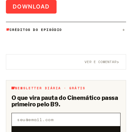
DOWNLOAD
CRÉDITOS DO EPISÓDIO
›
VER E COMENTAR
Aberto a membros do B9.
Crie sua conta grátis
para
participar.
NEWSLETTER DIÁRIA · GRÁTIS
O que vira pauta do Cinemático passa
primeiro pelo B9.