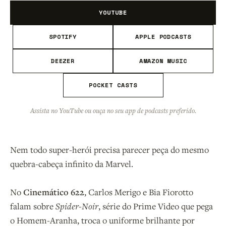
YOUTUBE
SPOTIFY
APPLE PODCASTS
DEEZER
AMAZON MUSIC
POCKET CASTS
Assista no YouTube ou ouça no seu app de podcasts preferido.
Nem todo super-herói precisa parecer peça do mesmo
quebra-cabeça infinito da Marvel.
No
Cinemático 622
, Carlos Merigo e Bia Fiorotto
falam sobre
Spider-Noir
, série do Prime Video que pega
o Homem-Aranha, troca o uniforme brilhante por