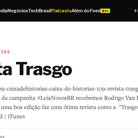
edia
Negócios
Tech
Brasil
Podcasts
Além do Feed
E
RIAS
ta Trasgo
-caixadehistorias-caixa-de-historias-109-revista-tra
 da campanha #LeiaNovosBR recebemos Rodrigo Van
ma boa edição faz uma ótima revista como a "Trasgo
 | iTunes
SA