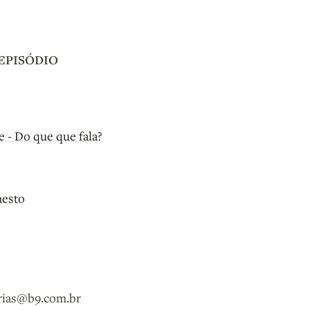
EPISÓDIO
 - Do que que fala?
nesto
orias@b9.com.br