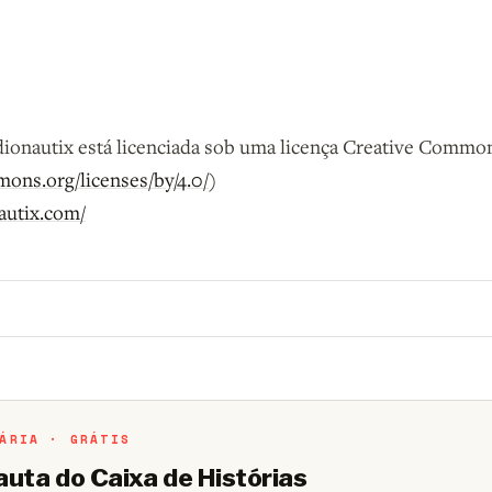
ionautix está licenciada sob uma licença Creative Common
mons.org/licenses/by/4.0/
)
nautix.com/
o B9.
Crie sua conta grátis
para participar.
ÁRIA · GRÁTIS
auta do Caixa de Histórias