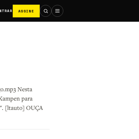
ASSINE
NTRAR
sgo.mp3 Nesta
 Kampen para
". [ltauto] OUÇA