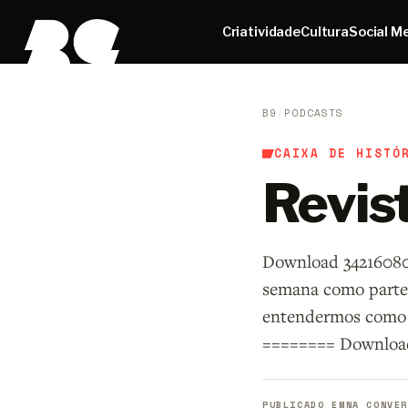
Criatividade
Cultura
Social M
B9
/
PODCASTS
CAIXA DE HISTÓ
Revis
Download 342160809
semana como parte
entendermos como u
======== Download
PUBLICADO EM
NA CONVER