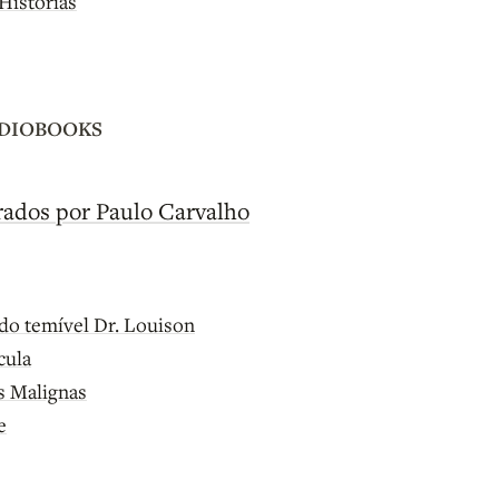
Histórias
UDIOBOOKS
do temível Dr. Louison
cula
s Malignas
e