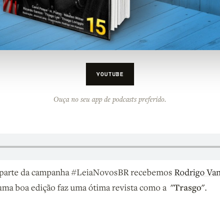
YOUTUBE
Ouça no seu app de podcasts preferido.
parte da campanha #LeiaNovosBR recebemos
Rodrigo Va
"Trasgo"
ma boa edição faz uma ótima revista como a
.