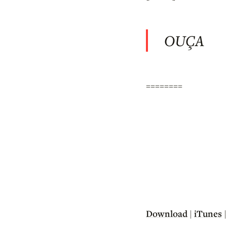
OUÇA
========
Download
iTunes
|