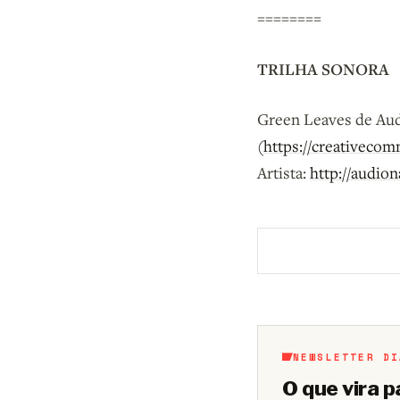
========
TRILHA SONORA
Green Leaves de Aud
(
https://creativecom
Artista:
http://audio
Aberto a membros d
NEWSLETTER DI
O que vira p