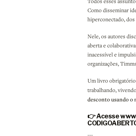
Todos esses assuntos
Como disseminar ide
hiperconectado, dos
Nele, os autores dis
aberta e colaborativ
inacessível e impuls
organizações, Timms
Um livro obrigatório
trabalhando, vivendo
desconto usando 
👉 Acesse
www.
CODIGOABERTO, 
---