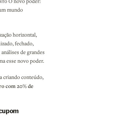
ivro O novo poder:
m um mundo
zação horizontal,
uizado, fechado,
 análises de grandes
ma esse novo poder.
a criando conteúdo,
ivro com 20% de
 cupom