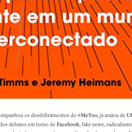
#MeToo
U
companhou os desdobramentos do
, já andou de
Facebook
 dos debates em torno de
, fake news, radicalismo