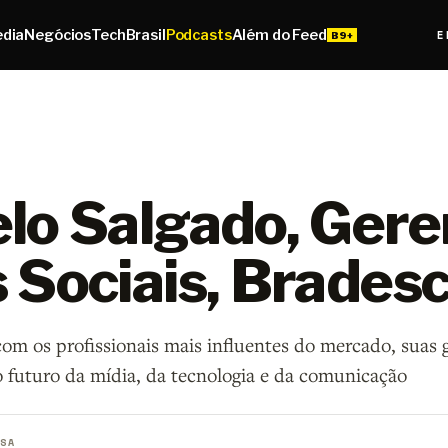
edia
Negócios
Tech
Brasil
Podcasts
Além do Feed
E
lo Salgado, Gere
 Sociais, Brades
om os profissionais mais influentes do mercado, suas g
 futuro da mídia, da tecnologia e da comunicação
SA