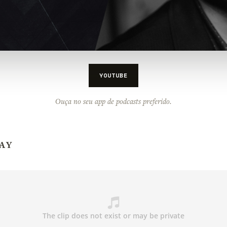
YOUTUBE
Ouça no seu app de podcasts preferido.
AY