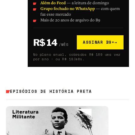
Além do Feed
— a leitura de domingo
Grupo fechado no WhatsApp
— com quem
faz esse mercado
Mais de 20 anos de arquivo do B9
R$ 14
ASSINAR B9+
→
/MÊS
No plano anual, cobrados R$ 169 uma vez
por ano · ou R$ 19/mês.
EPISÓDIOS DE HISTÓRIA PRETA