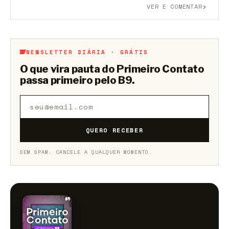
›
VER E COMENTAR
Aberto a membros do B9.
Crie sua conta grátis
para
participar.
NEWSLETTER DIÁRIA · GRÁTIS
O que vira pauta do Primeiro Contato
passa primeiro pelo B9.
QUERO RECEBER
SEM SPAM. CANCELE A QUALQUER MOMENTO.