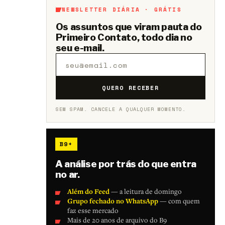
NEWSLETTER DIÁRIA · GRÁTIS
Os assuntos que viram pauta do
Primeiro Contato, todo dia no
seu e-mail.
QUERO RECEBER
SEM SPAM. CANCELE A QUALQUER MOMENTO.
B9+
A análise por trás do que entra
no ar.
Além do Feed
— a leitura de domingo
Grupo fechado no WhatsApp
— com quem
faz esse mercado
Mais de 20 anos de arquivo do B9