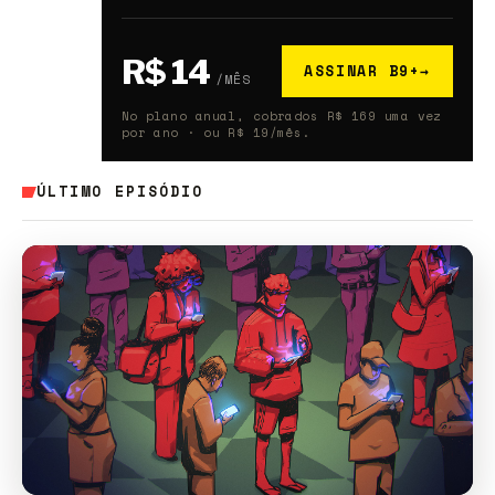
R$ 14
ASSINAR B9+
→
/MÊS
No plano anual, cobrados R$ 169 uma vez
por ano · ou R$ 19/mês.
ÚLTIMO EPISÓDIO