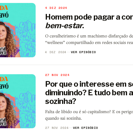
4 DEZ 2024
Homem pode pagar a con
bem-estar
.
O cavalheirismo é um machismo disfarçado de g
“wellness” compartilhado em redes sociais re
4 DEZ 2024
VER EPISÓDIO
27 NOV 2024
Por que o interesse em 
diminuindo? E tudo bem a
sozinha?
Falta de libido ou é só capitalismo? E os per
quando sai sozinha.
27 NOV 2024
VER EPISÓDIO