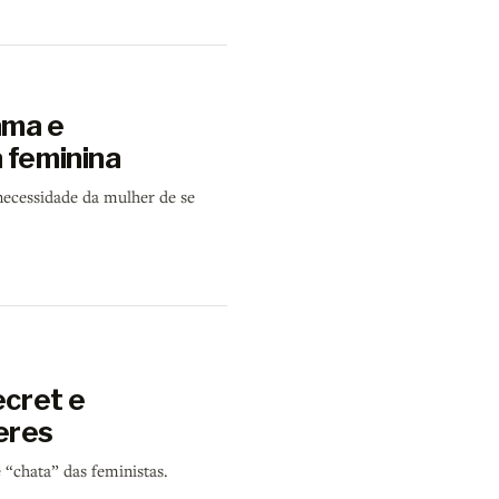
ama e
 feminina
necessidade da mulher de se
ecret e
eres
“chata” das feministas.