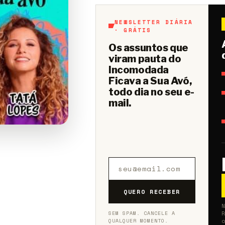
NEWSLETTER DIÁRIA
· GRÁTIS
Os assuntos que
viram pauta do
Incomodada
Ficava a Sua Avó,
todo dia no seu e-
mail.
QUERO RECEBER
SEM SPAM. CANCELE A
QUALQUER MOMENTO.