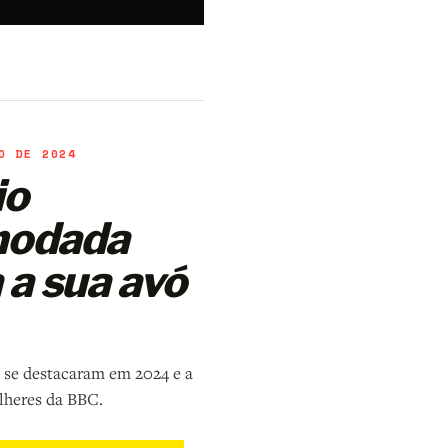
O DE 2024
io
modada
 a sua avó
 se destacaram em 2024 e a
lheres da BBC.