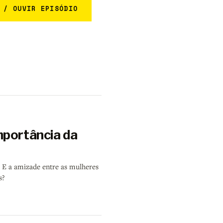
 / OUVIR EPISÓDIO
mportância da
 E a amizade entre as mulheres
s?