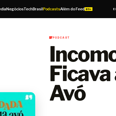
edia
Negócios
Tech
Brasil
Podcasts
Além do Feed
E
PODCAST
Incom
Ficava
Avó