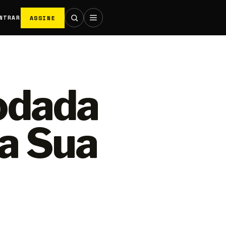
ASSINE
NTRAR
odada
 a Sua