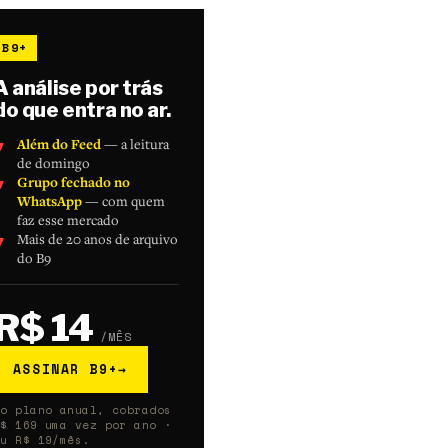
B9+
A análise por trás
do que entra no ar.
Além do Feed
— a leitura
de domingo
Grupo fechado no
WhatsApp
— com quem
faz esse mercado
Mais de 20 anos de arquivo
do B9
R$ 14
/MÊS
ASSINAR B9+
→
No plano anual, cobrados
R$ 169 uma vez por ano ·
ou R$ 19/mês.