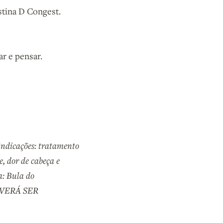
stina D Congest.
r e pensar.
Indicações: tratamento
e, dor de cabeça e
a: Bula do
EVERÁ SER