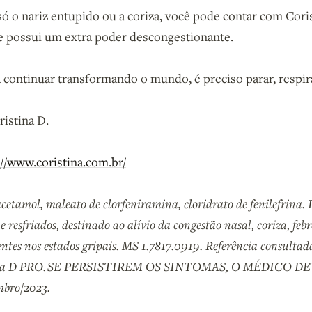
só o nariz entupido ou a coriza, você pode contar com Cori
 possui um extra poder descongestionante.
 continuar transformando o mundo, é preciso parar, respira
ristina D.
://www.coristina.com.br/
etamol, maleato de clorfeniramina, cloridrato de fenilefrina. 
e resfriados, destinado ao alívio da congestão nasal, coriza, febr
ntes nos estados gripais. MS 1.7817.0919. Referência consultad
tina D PRO. SE PERSISTIREM OS SINTOMAS, O MÉDICO D
bro/2023.