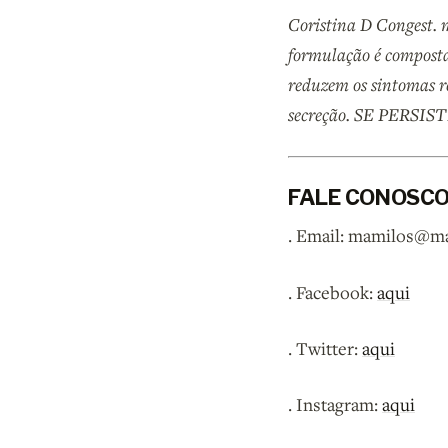
Coristina D Congest. m
formulação é composta
reduzem os sintomas rel
secreção. SE PERS
FALE CONOSC
. Email: mamilos@m
. Facebook:
aqui
. Twitter:
aqui
. Instagram:
aqui