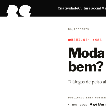
Criatividade
Cultura
Social M
B9
/
PODCASTS
MAMILOS
· #424
Moda e
bem?
Diálogos de peito a
PUBLICADO EM
NA CONVER
Agê Bar
4 NOV 2023