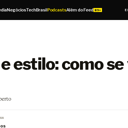
edia
Negócios
Tech
Brasil
Podcasts
Além do Feed
E
 estilo: como se 
berto
SA
ros