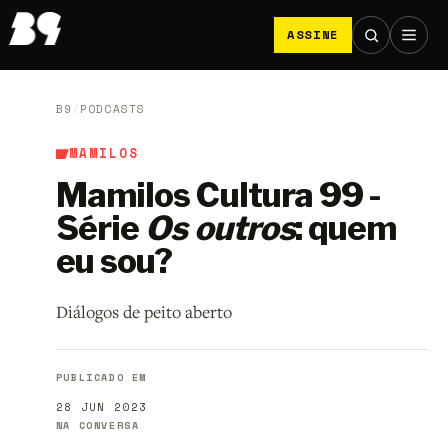
ASSINE
B9
/
PODCASTS
MAMILOS
Mamilos Cultura 99 -
Série
Os outros
: quem
eu sou?
Diálogos de peito aberto
PUBLICADO EM
28 JUN 2023
NA CONVERSA