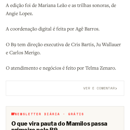
A edição foi de Mariana Leão e as trilhas sonoras, de
Angie Lopez.
A coordenação digital é feita por Agê Barros.
O B9 tem direção executiva de Cris Bartis, Ju Wallauer
e Carlos Merigo.
O atendimento e negócios é feito por Telma Zenaro.
›
VER E COMENTAR
Aberto a membros do B9.
Crie sua conta grátis
para
participar.
NEWSLETTER DIÁRIA · GRÁTIS
O que vira pauta do Mamilos passa
primeiro pelo B9.