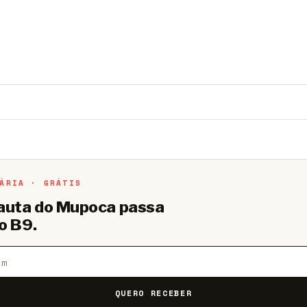
o B9.
Crie sua conta grátis
para participar.
ÁRIA · GRÁTIS
pauta do Mupoca passa
o B9.
QUERO RECEBER