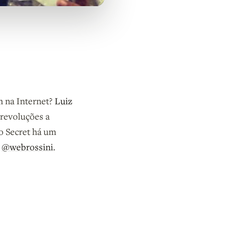
m na Internet?
Luiz
 revoluções a
o Secret há um
o
@webrossini
.