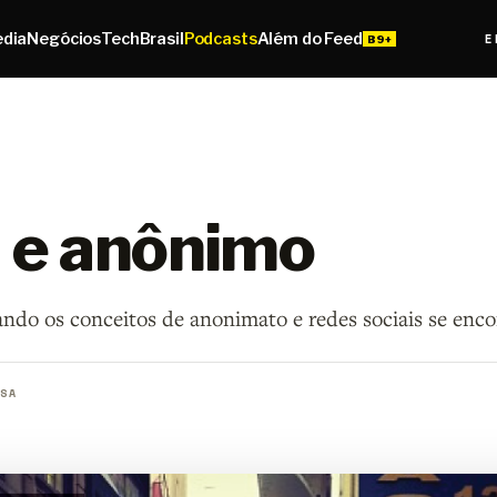
edia
Negócios
Tech
Brasil
Podcasts
Além do Feed
E
l e anônimo
ndo os conceitos de anonimato e redes sociais se enco
SA