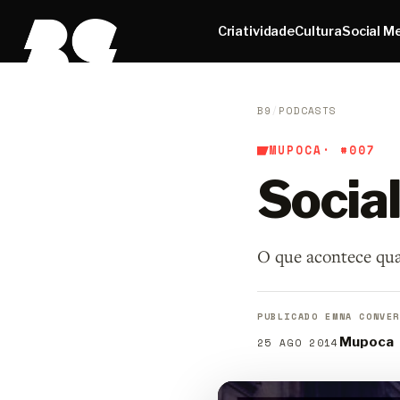
Criatividade
Cultura
Social M
B9
/
PODCASTS
MUPOCA
· #007
Socia
O que acontece qua
PUBLICADO EM
NA CONVER
Mupoca
25 AGO 2014