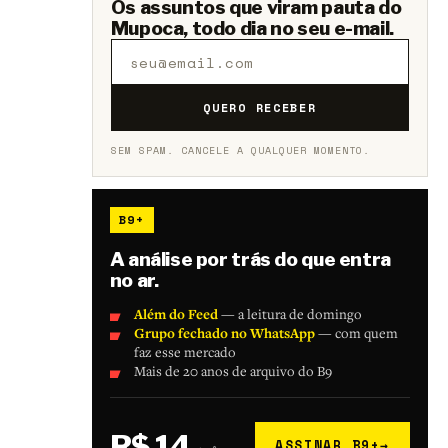
Os assuntos que viram pauta do
Mupoca, todo dia no seu e-mail.
QUERO RECEBER
SEM SPAM. CANCELE A QUALQUER MOMENTO.
B9+
A análise por trás do que entra
no ar.
Além do Feed
— a leitura de domingo
Grupo fechado no WhatsApp
— com quem
faz esse mercado
Mais de 20 anos de arquivo do B9
R$ 14
ASSINAR B9+
→