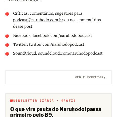
Críticas, comentários, sugestões para
podcast@naruhodo.com.br
ou nos comentários
desse post.
Facebook:
facebook.com/naruhodopodcast
Twitter:
twitter.com/naruhodopodcast
SoundCloud:
soundcloud.com/naruhodopodcast
›
VER E COMENTAR
Aberto a membros do B9.
Crie sua conta grátis
para
participar.
NEWSLETTER DIÁRIA · GRÁTIS
O que vira pauta do Naruhodo! passa
primeiro pelo B9.