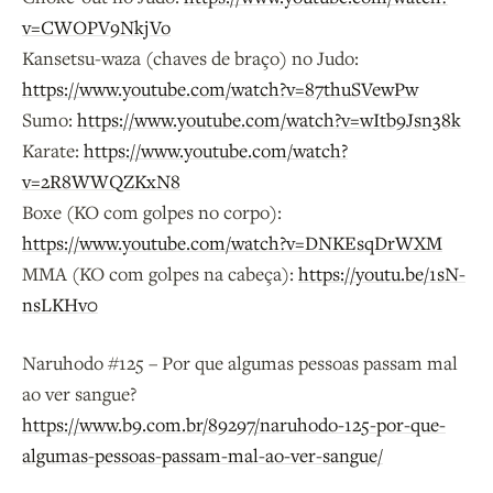
v=CWOPV9NkjVo
Kansetsu-waza (chaves de braço) no Judo:
https://www.youtube.com/watch?v=87thuSVewPw
Sumo:
https://www.youtube.com/watch?v=wItb9Jsn38k
Karate:
https://www.youtube.com/watch?
v=2R8WWQZKxN8
Boxe (KO com golpes no corpo):
https://www.youtube.com/watch?v=DNKEsqDrWXM
MMA (KO com golpes na cabeça):
https://youtu.be/1sN-
nsLKHv0
Naruhodo #125 – Por que algumas pessoas passam mal
ao ver sangue?
https://www.b9.com.br/89297/naruhodo-125-por-que-
algumas-pessoas-passam-mal-ao-ver-sangue/