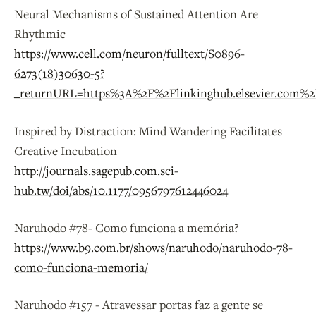
Neural Mechanisms of Sustained Attention Are
Rhythmic
https://www.cell.com/neuron/fulltext/S0896-
6273(18)30630-5?
_returnURL=https%3A%2F%2Flinkinghub.elsevier.com%2
Inspired by Distraction: Mind Wandering Facilitates
Creative Incubation
http://journals.sagepub.com.sci-
hub.tw/doi/abs/10.1177/0956797612446024
Naruhodo #78- Como funciona a memória?
https://www.b9.com.br/shows/naruhodo/naruhodo-78-
como-funciona-memoria/
Naruhodo #157 - Atravessar portas faz a gente se