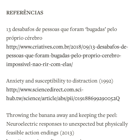
REFERÊNCIAS
13 desabafos de pessoas que foram ‘bugadas’ pelo
próprio cérebro
http://www.criatives.com.br/2018/09/13-desabafos-de-
pessoas-que-foram-bugadas-pelo-proprio-cerebro-
impossivel-nao-rir-com-elas/
Anxiety and susceptibility to distraction (1992)
http://www.sciencedirect.com.sci-
hub.tw/science/article/abs/pii/019188699290052Q
Throwing the banana away and keeping the peel:
Neuroelectric responses to unexpected but physically
feasible action endings (2013)