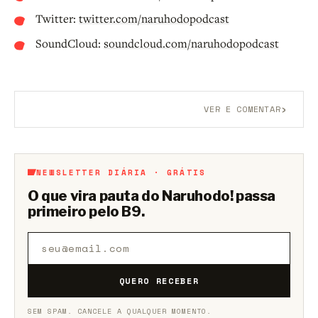
Twitter:
twitter.com/naruhodopodcast
SoundCloud:
soundcloud.com/naruhodopodcast
›
VER E COMENTAR
Aberto a membros do B9.
Crie sua conta grátis
para
participar.
NEWSLETTER DIÁRIA · GRÁTIS
O que vira pauta do Naruhodo! passa
primeiro pelo B9.
QUERO RECEBER
SEM SPAM. CANCELE A QUALQUER MOMENTO.