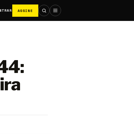
ASSINE
NTRAR
44:
ira