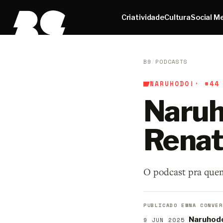
Criatividade
Cultura
Social M
B9
/
PODCASTS
NARUHODO!
· #44
Naruh
Renath
O podcast pra que
PUBLICADO EM
NA CONVER
Naruhod
9 JUN 2025