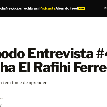
edia
Negócios
Tech
Brasil
Podcasts
Além do Feed
E
odo Entrevista #
a El Rafihi Ferre
m tem fome de aprender
SA
o!