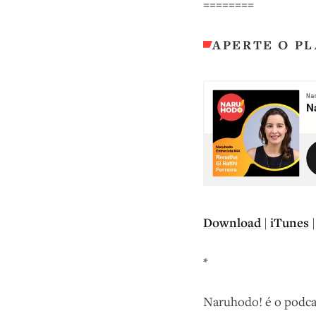
========
APERTE O PL
Down
l
oad
iTunes
|
*
Naruhodo! é o podca