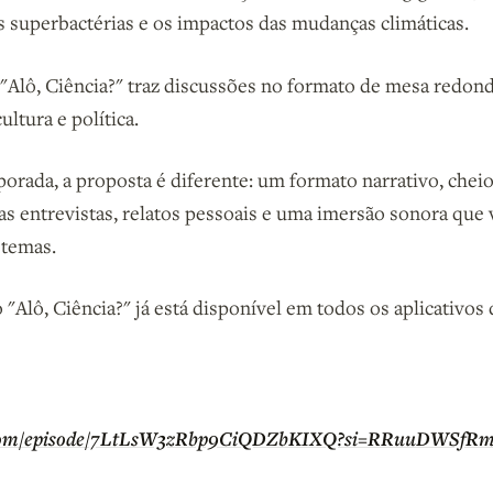
s superbactérias e os impactos das mudanças climáticas.
 "Alô, Ciência?" traz discussões no formato de mesa redon
ultura e política.
orada, a proposta é diferente: um formato narrativo, cheio
as entrevistas, relatos pessoais e uma imersão sonora que v
 temas.
"Alô, Ciência?" já está disponível em todos os aplicativos 
ify.com/episode/7LtLsW3zRbp9CiQDZbKIXQ?si=RRuuDW