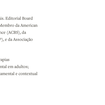
is. Editorial Board
. Membro da American
ence (ACBS), da
P), e da Associação
rapias
ntal em adultos;
amental e contextual