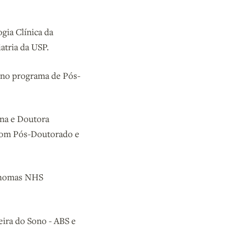
gia Clínica da
atria da USP.
 no programa de Pós-
na e Doutora
 com Pós-Doutorado e
 Thomas NHS
eira do Sono - ABS e