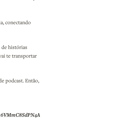
da, conectando
 de histórias
ai te transportar
de podcast. Então,
SfRm6VMmC8SdPN4A