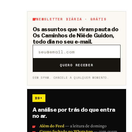
NEWSLETTER DIÁRIA · GRÁTIS
Os assuntos que viram pauta do
Os Caminhos de Niéde Guidon,
todo dia no seu e-mail.
QUERO RECEBER
SEM SPAM. CANCELE A QUALQUER MOMENTO.
B9+
A análise por trás do que entra
no ar.
Além do Feed
— a leitura de domingo
Grupo fechado no WhatsApp
— com quem