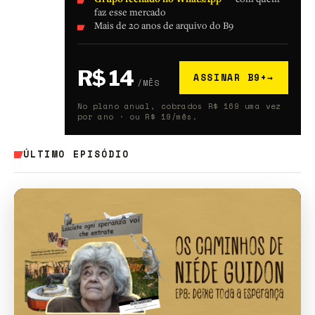
faz esse mercado
Mais de 20 anos de arquivo do B9
R$ 14
ASSINAR B9+
→
/MÊS
No plano anual, cobrados R$ 169 uma vez
por ano · ou R$ 19/mês.
ÚLTIMO EPISÓDIO