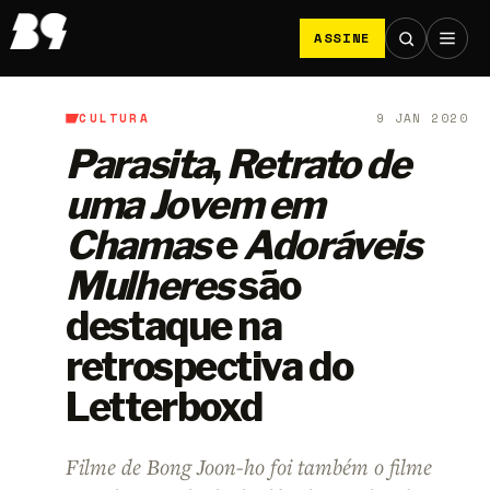
ASSINE
CULTURA
9 JAN 2020
B9
/
Cultura
Parasita
,
Retrato de
uma Jovem em
Chamas
e
Adoráveis
Mulheres
são
destaque na
retrospectiva do
Letterboxd
Filme de Bong Joon-ho foi também o filme