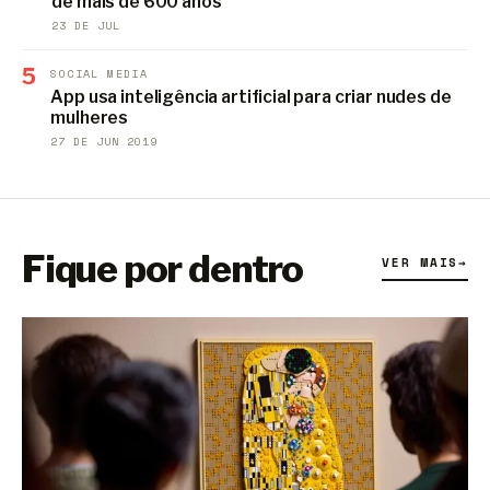
de mais de 600 anos
23 DE JUL
5
SOCIAL MEDIA
App usa inteligência artificial para criar nudes de
mulheres
27 DE JUN 2019
Fique por dentro
VER MAIS
→