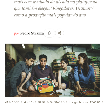
mais bem avaliado da década na plataforma,
que também elegeu "Vingadores: Ultimato"
como a produção mais popular do ano
por
Pedro Strazza
d17a1588_7c4a_11e9_8126_9d0e63452fe9_image_hires_174143.0