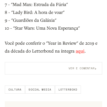
7 - "Mad Max: Estrada da Fúria"
8 - "Lady Bird: A hora de voar"
9 - "Guardiões da Galáxia"
10 - "Star Wars: Uma Nova Esperança"
Você pode conferir o "Year in Review" de 2019 e
da década do Letterboxd na íntegra
aqui
.
›
VER E COMENTAR
Aberto a membros do B9.
Crie sua conta grátis
para
participar.
CULTURA
SOCIAL MEDIA
LETTERBOXD