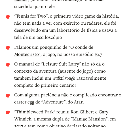
sucedido quanto ele
"
Tennis for Two
", o primeiro video game da história,
não tem nada a ver com exército ou radares: ele foi
desenvolvido em um laboratório de física e usava a
tela de um osciloscópio
Falamos um pouquinho de "
O conde de
Montecristo
", o jogo, no nosso episódio
#47
O
manual de "Leisure Suit Larry"
não só dá o
contexto da aventura (ausente do jogo) como
também inclui um
walkthrough
razoavelmente
completo do primeiro cenário!
Com alguma paciência não é complicado encontrar o
easter egg de "Adventure"
, do Atari
"
Thimbleweed Park
" reuniu Ron Gilbert e Gary
Winnick, a mesma dupla de "Maniac Mansion", em
2017 e tem como objetivo declarado voltar ao