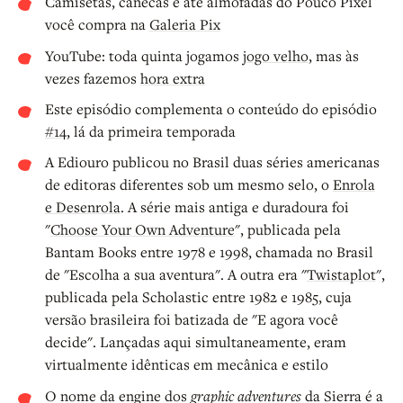
Camisetas, canecas e até almofadas do Pouco Pixel
você compra na
Galeria Pix
YouTube: toda quinta jogamos
jogo velho
, mas às
vezes fazemos
hora extra
Este episódio complementa o conteúdo do episódio
#14
, lá da primeira temporada
A Ediouro publicou no Brasil duas séries americanas
de editoras diferentes sob um mesmo selo, o
Enrola
e Desenrola
. A série mais antiga e duradoura foi
"
Choose Your Own Adventure
", publicada pela
Bantam Books entre 1978 e 1998, chamada no Brasil
de "Escolha a sua aventura". A outra era "
Twistaplot
",
publicada pela Scholastic entre 1982 e 1985, cuja
versão brasileira foi batizada de "E agora você
decide". Lançadas aqui simultaneamente, eram
virtualmente idênticas em mecânica e estilo
O nome da engine dos
graphic adventures
da Sierra é a