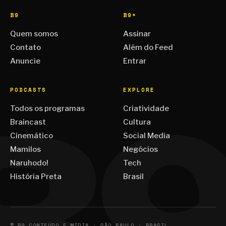
B9
B9+
Quem somos
Assinar
Contato
Além do Feed
Anuncie
Entrar
PODCASTS
EXPLORE
Todos os programas
Criatividade
Braincast
Cultura
Cinemático
Social Media
Mamilos
Negócios
Naruhodo!
Tech
História Preta
Brasil
© B9 CONTEÚDO E MÍDIA · SÃO PAULO · BRASIL