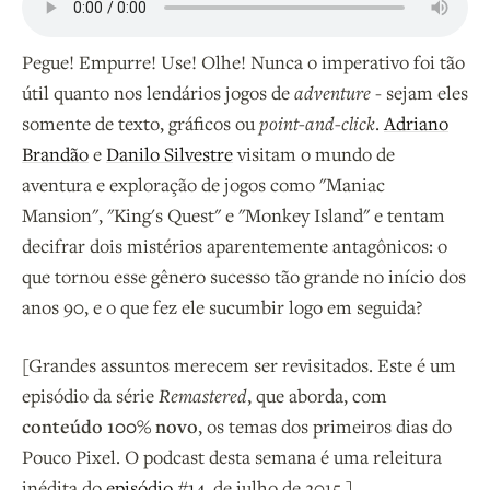
Pegue! Empurre! Use! Olhe! Nunca o imperativo foi tão
útil quanto nos lendários jogos de
adventure
- sejam eles
somente de texto, gráficos ou
point-and-click
.
Adriano
Brandão
e
Danilo Silvestre
visitam o mundo de
aventura e exploração de jogos como "Maniac
Mansion", "King's Quest" e "Monkey Island" e tentam
decifrar dois mistérios aparentemente antagônicos: o
que tornou esse gênero sucesso tão grande no início dos
anos 90, e o que fez ele sucumbir logo em seguida?
[Grandes assuntos merecem ser revisitados. Este é um
episódio da série
Remastered
, que aborda, com
conteúdo 100% novo
, os temas dos primeiros dias do
Pouco Pixel. O podcast desta semana é uma releitura
inédita do
episódio #14
, de julho de 2015.]