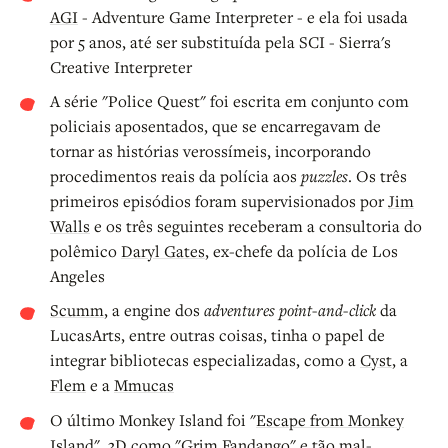
AGI
- Adventure Game Interpreter - e ela foi usada
por 5 anos, até ser substituída pela SCI - Sierra's
Creative Interpreter
A série "Police Quest" foi escrita em conjunto com
policiais aposentados, que se encarregavam de
tornar as histórias verossímeis, incorporando
procedimentos reais da polícia aos
puzzles
. Os três
primeiros episódios foram supervisionados por
Jim
Walls
e os três seguintes receberam a consultoria do
polêmico
Daryl Gates
, ex-chefe da polícia de Los
Angeles
Scumm
, a engine dos
adventures point-and-click
da
LucasArts, entre outras coisas, tinha o papel de
integrar bibliotecas especializadas, como a
Cyst
, a
Flem
e a
Mmucas
O último Monkey Island foi "
Escape from Monkey
Island
", 3D como "Grim Fandango" e tão mal-